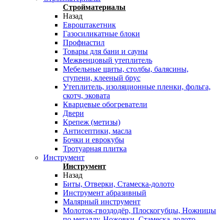
Стройматериалы
Назад
Евроштакетник
Газосиликатные блоки
Профнастил
Товары для бани и сауны
Межвенцовый утеплитель
Мебельные щиты, столбы, балясины,
ступени, клееный брус
Утеплитель, изоляционные пленки, фольга,
скотч, эковата
Кварцевые обогреватели
Двери
Крепеж (метизы)
Антисептики, масла
Бочки и еврокубы
Тротуарная плитка
Инструмент
Инструмент
Назад
Биты, Отверки, Стамеска-долото
Инструмент абразивный
Малярный инструмент
Молоток-гвоздодёр, Плоскогубцы, Ножницы
по металлу, Ножовки, Стамеска-долото