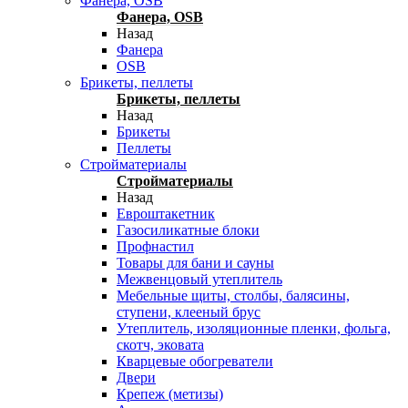
Фанера, OSB
Фанера, OSB
Назад
Фанера
OSB
Брикеты, пеллеты
Брикеты, пеллеты
Назад
Брикеты
Пеллеты
Стройматериалы
Стройматериалы
Назад
Евроштакетник
Газосиликатные блоки
Профнастил
Товары для бани и сауны
Межвенцовый утеплитель
Мебельные щиты, столбы, балясины,
ступени, клееный брус
Утеплитель, изоляционные пленки, фольга,
скотч, эковата
Кварцевые обогреватели
Двери
Крепеж (метизы)