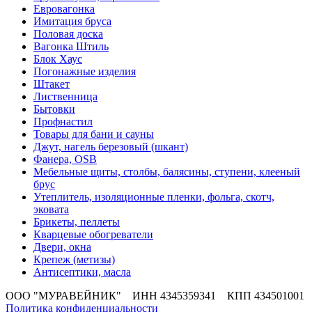
Евровагонка
Имитация бруса
Половая доска
Вагонка Штиль
Блок Хаус
Погонажные изделия
Штакет
Лиственница
Бытовки
Профнастил
Товары для бани и сауны
Джут, нагель березовый (шкант)
Фанера, OSB
Мебельные щиты, столбы, балясины, ступени, клееный
брус
Утеплитель, изоляционные пленки, фольга, скотч,
эковата
Брикеты, пеллеты
Кварцевые обогреватели
Двери, окна
Крепеж (метизы)
Антисептики, масла
ООО "МУРАВЕЙНИК" ИНН 4345359341 КПП 434501001
Политика конфиденциальности