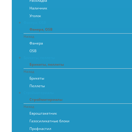
Раскладка
Наличник
Уголок
Фанера, OSB
Фанера, OSB
Назад
Фанера
OSB
Брикеты, пеллеты
Брикеты, пеллеты
Назад
Брикеты
Пеллеты
Стройматериалы
Стройматериалы
Назад
Евроштакетник
Газосиликатные блоки
Профнастил