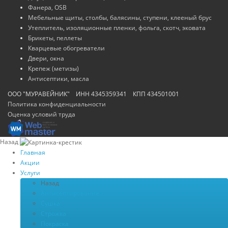
Фанера, OSB
Мебельные щиты, столбы, балясины, ступени, клееный брус
Утеплитель, изоляционные пленки, фольга, скотч, эковата
Брикеты, пеллеты
Кварцевые обогреватели
Двери, окна
Крепеж (метизы)
Антисептики, масла
ООО "МУРАВЕЙНИК" ИНН 4345359341 КПП 434501001
Политика конфиденциальности
Оценка условий труда
Назад
Главная
Акции
Услуги
Назад
Антисептирование
Сушка
Строжка
Покраска