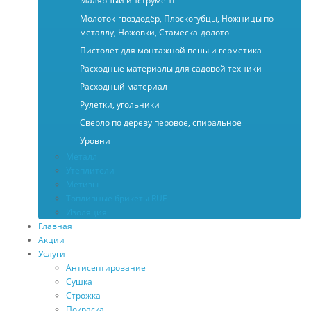
Малярный инструмент
Молоток-гвоздодёр, Плоскогубцы, Ножницы по
металлу, Ножовки, Стамеска-долото
Пистолет для монтажной пены и герметика
Расходные материалы для садовой техники
Расходный материал
Рулетки, угольники
Сверло по дереву перовое, спиральное
Уровни
Металл
Утеплители
Метизы
Топливные брикеты RUF
Изоляция
Главная
Акции
Услуги
Антисептирование
Сушка
Строжка
Покраска