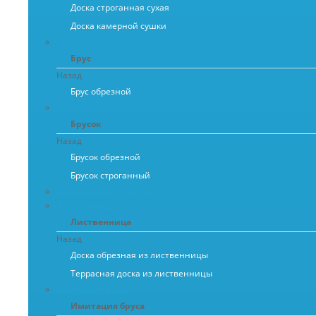
Доска строганная сухая
Доска камерной сушки
Брус
Брус
Назад
Брус обрезной
Брусок
Брусок
Назад
Брусок обрезной
Брусок строганный
Заборная доска, штакет
Лиственница
Лиственница
Назад
Доска обрезная из лиственницы
Террасная доска из лиственницы
Имитация бруса
Имитация бруса