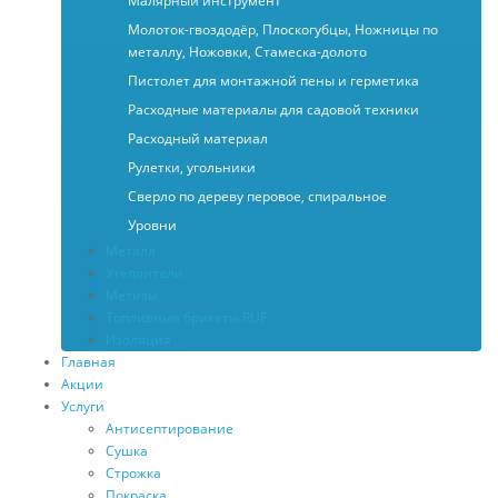
Малярный инструмент
Молоток-гвоздодёр, Плоскогубцы, Ножницы по
металлу, Ножовки, Стамеска-долото
Пистолет для монтажной пены и герметика
Расходные материалы для садовой техники
Расходный материал
Рулетки, угольники
Сверло по дереву перовое, спиральное
Уровни
Металл
Утеплители
Метизы
Топливные брикеты RUF
Изоляция
Главная
Акции
Услуги
Антисептирование
Сушка
Строжка
Покраска