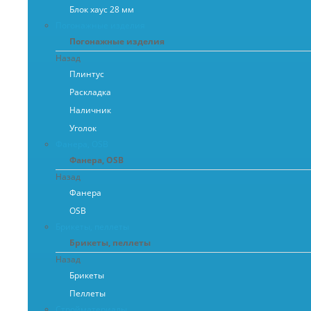
Блок хаус 28 мм
Погонажные изделия
Погонажные изделия
Назад
Плинтус
Раскладка
Наличник
Уголок
Фанера, OSB
Фанера, OSB
Назад
Фанера
OSB
Брикеты, пеллеты
Брикеты, пеллеты
Назад
Брикеты
Пеллеты
Стройматериалы