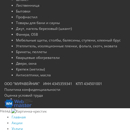
Лиственница
Бытовки
Профнастил
Товары для бани и сауны
Джут, нагель березовый (шкант)
Фанера, OSB
Мебельные щиты, столбы, балясины, ступени, клееный брус
Утеплитель, изоляционные пленки, фольга, скотч, эковата
Брикеты, пеллеты
Кварцевые обогреватели
Двери, окна
Крепеж (метизы)
Антисептики, масла
ООО "МУРАВЕЙНИК" ИНН 4345359341 КПП 434501001
Политика конфиденциальности
Оценка условий труда
Назад
Главная
Акции
Услуги