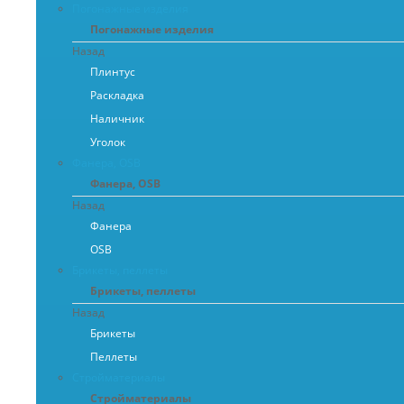
Погонажные изделия
Погонажные изделия
Назад
Плинтус
Раскладка
Наличник
Уголок
Фанера, OSB
Фанера, OSB
Назад
Фанера
OSB
Брикеты, пеллеты
Брикеты, пеллеты
Назад
Брикеты
Пеллеты
Стройматериалы
Стройматериалы