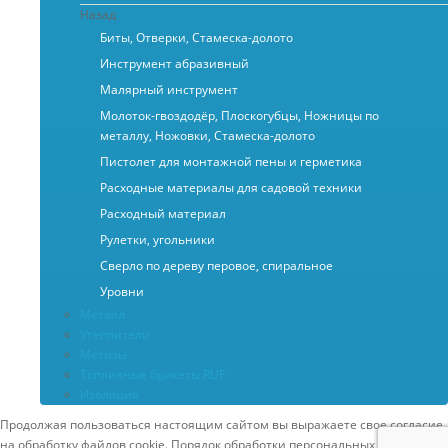
Назад
Биты, Отверки, Стамеска-долото
Инструмент абразивный
Малярный инструмент
Молоток-гвоздодёр, Плоскогубцы, Ножницы по
металлу, Ножовки, Стамеска-долото
Пистолет для монтажной пены и герметика
Расходные материалы для садовой техники
Расходный материал
Рулетки, угольники
Сверло по дереву перовое, спиральное
Уровни
Металл
Утеплители
Метизы
Топливные брикеты RUF
Изоляция
Продолжая пользоваться настоящим сайтом вы выражаете свое согласие
на обработку файлов cookie. Порядок обработки персональных данных и