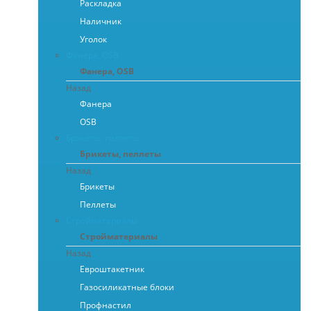
Раскладка
Наличник
Уголок
Фанера, OSB
Фанера, OSB
Назад
Фанера
OSB
Брикеты, пеллеты
Брикеты, пеллеты
Назад
Брикеты
Пеллеты
Стройматериалы
Стройматериалы
Назад
Евроштакетник
Газосиликатные блоки
Профнастил