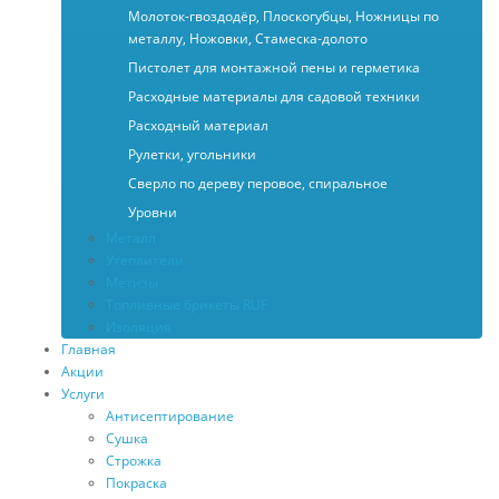
Молоток-гвоздодёр, Плоскогубцы, Ножницы по
металлу, Ножовки, Стамеска-долото
Пистолет для монтажной пены и герметика
Расходные материалы для садовой техники
Расходный материал
Рулетки, угольники
Сверло по дереву перовое, спиральное
Уровни
Металл
Утеплители
Метизы
Топливные брикеты RUF
Изоляция
Главная
Акции
Услуги
Антисептирование
Сушка
Строжка
Покраска