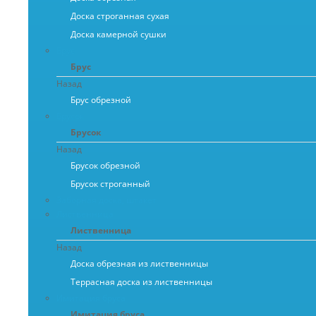
Доска строганная сухая
Доска камерной сушки
Брус
Брус
Назад
Брус обрезной
Брусок
Брусок
Назад
Брусок обрезной
Брусок строганный
Заборная доска, штакет
Лиственница
Лиственница
Назад
Доска обрезная из лиственницы
Террасная доска из лиственницы
Имитация бруса
Имитация бруса