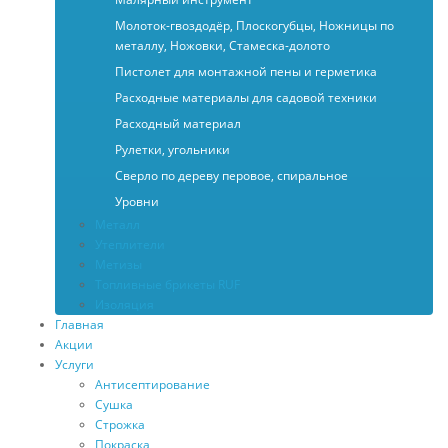
Молоток-гвоздодёр, Плоскогубцы, Ножницы по
металлу, Ножовки, Стамеска-долото
Пистолет для монтажной пены и герметика
Расходные материалы для садовой техники
Расходный материал
Рулетки, угольники
Сверло по дереву перовое, спиральное
Уровни
Металл
Утеплители
Метизы
Топливные брикеты RUF
Изоляция
Главная
Акции
Услуги
Антисептирование
Сушка
Строжка
Покраска