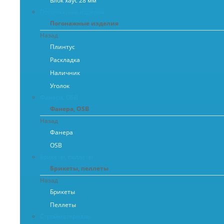
Блок хаус 28 мм
Погонажные изделия
Погонажные изделия
Назад
Плинтус
Раскладка
Наличник
Уголок
Фанера, OSB
Фанера, OSB
Назад
Фанера
OSB
Брикеты, пеллеты
Брикеты, пеллеты
Назад
Брикеты
Пеллеты
Стройматериалы