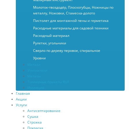
Молоток-гвоздодёр, Плоскогубцы, Ножницы по
металлу, Ножовки, Стамеска-долото
Пистолет для монтажной пены и герметика
Расходные материалы для садовой техники
Расходный материал
Рулетки, угольники
Сверло по дереву перовое, спиральное
Уровни
Металл
Утеплители
Метизы
Топливные брикеты RUF
Изоляция
Главная
Акции
Услуги
Антисептирование
Сушка
Строжка
Покраска