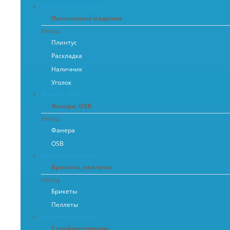
Погонажные изделия
Погонажные изделия
Назад
Плинтус
Раскладка
Наличник
Уголок
Фанера, OSB
Фанера, OSB
Назад
Фанера
OSB
Брикеты, пеллеты
Брикеты, пеллеты
Назад
Брикеты
Пеллеты
Стройматериалы
Стройматериалы