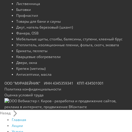
Лиственница
Бытовки
Профнастил
Товары для бани и сауны
Джут, нагель березовый (шкант)
Фанера, OSB
Мебельные щиты, столбы, балясины, ступени, клееный брус
Утеплитель, изоляционные пленки, фольга, скотч, эковата
Брикеты, пеллеты
Кварцевые обогреватели
Двери, окна
Крепеж (метизы)
Антисептики, масла
ООО "МУРАВЕЙНИК" ИНН 4345359341 КПП 434501001
Политика конфиденциальности
Оценка условий труда
Назад
Главная
Акции
Услуги