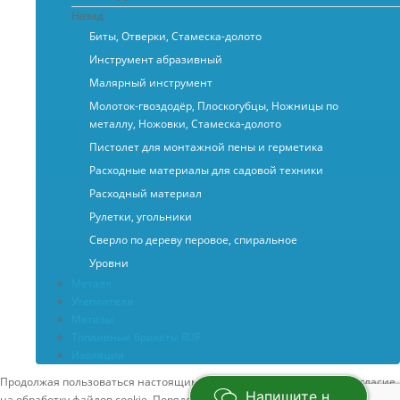
Назад
Биты, Отверки, Стамеска-долото
Инструмент абразивный
Малярный инструмент
Молоток-гвоздодёр, Плоскогубцы, Ножницы по
металлу, Ножовки, Стамеска-долото
Пистолет для монтажной пены и герметика
Расходные материалы для садовой техники
Расходный материал
Рулетки, угольники
Сверло по дереву перовое, спиральное
Уровни
Металл
Утеплители
Метизы
Топливные брикеты RUF
Изоляция
Продолжая пользоваться настоящим сайтом вы выражаете свое согласие
Напишите нам
на обработку файлов cookie. Порядок обработки персональных данных и