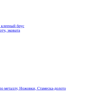
 клееный брус
отч, эковата
о металлу, Ножовки, Стамеска-долото