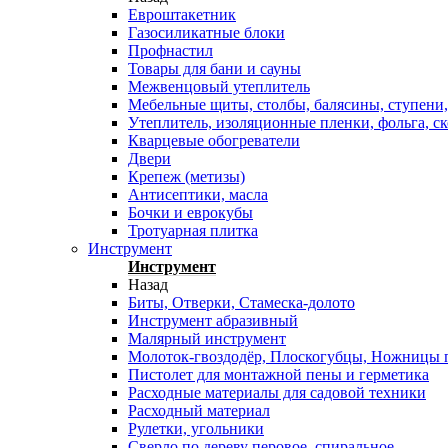
Евроштакетник
Газосиликатные блоки
Профнастил
Товары для бани и сауны
Межвенцовый утеплитель
Мебельные щиты, столбы, балясины, ступени,
Утеплитель, изоляционные пленки, фольга, ск
Кварцевые обогреватели
Двери
Крепеж (метизы)
Антисептики, масла
Бочки и еврокубы
Тротуарная плитка
Инструмент
Инструмент
Назад
Биты, Отверки, Стамеска-долото
Инструмент абразивный
Малярный инструмент
Молоток-гвоздодёр, Плоскогубцы, Ножницы п
Пистолет для монтажной пены и герметика
Расходные материалы для садовой техники
Расходный материал
Рулетки, угольники
Сверло по дереву перовое, спиральное