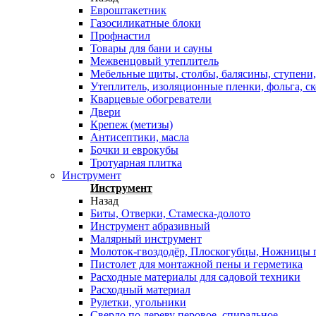
Евроштакетник
Газосиликатные блоки
Профнастил
Товары для бани и сауны
Межвенцовый утеплитель
Мебельные щиты, столбы, балясины, ступени,
Утеплитель, изоляционные пленки, фольга, ск
Кварцевые обогреватели
Двери
Крепеж (метизы)
Антисептики, масла
Бочки и еврокубы
Тротуарная плитка
Инструмент
Инструмент
Назад
Биты, Отверки, Стамеска-долото
Инструмент абразивный
Малярный инструмент
Молоток-гвоздодёр, Плоскогубцы, Ножницы п
Пистолет для монтажной пены и герметика
Расходные материалы для садовой техники
Расходный материал
Рулетки, угольники
Сверло по дереву перовое, спиральное