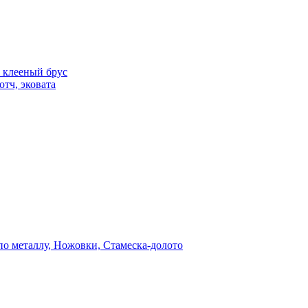
 клееный брус
отч, эковата
о металлу, Ножовки, Стамеска-долото