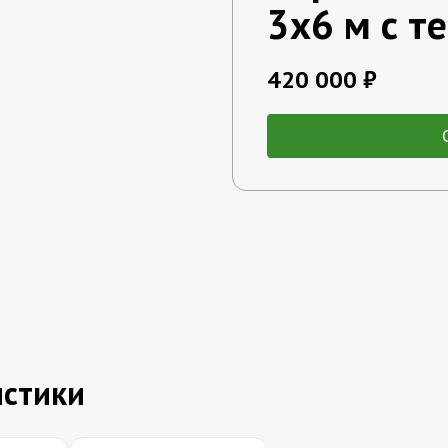
3x6 м с т
420 000 ₽
истики