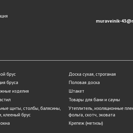
ация
muraveinik-43@m
ой брус
Доска сухая, строганая
ия бруса
Половая доска
жные изделия
Штакет
астил
Товары для бани и сауны
ные щиты, столбы, балясины,
Утеплитель, изоляционные плен
и, клееный брус
фольга, скотч, эковата
 окна
Крепеж (метизы)