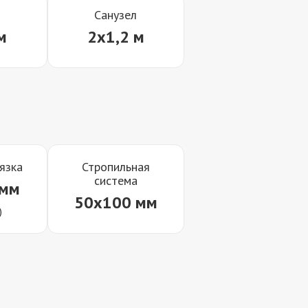
Санузел
м
2x1,2 м
язка
Стропильная
система
 мм
50x100 мм
)