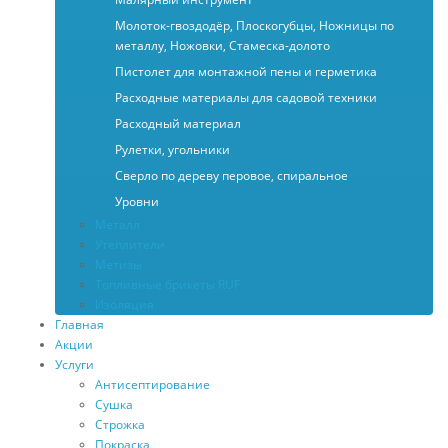
Молоток-гвоздодёр, Плоскогубцы, Ножницы по
металлу, Ножовки, Стамеска-долото
Пистолет для монтажной пены и герметика
Расходные материалы для садовой техники
Расходный материал
Рулетки, угольники
Сверло по дереву перовое, спиральное
Уровни
Металл
Утеплители
Метизы
Топливные брикеты RUF
Изоляция
Главная
Акции
Услуги
Антисептирование
Сушка
Строжка
Покраска