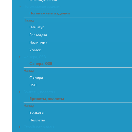
Погонажные изделия
Погонажные изделия
Назад
Плинтус
Раскладка
Наличник
Уголок
Фанера, OSB
Фанера, OSB
Назад
Фанера
OSB
Брикеты, пеллеты
Брикеты, пеллеты
Назад
Брикеты
Пеллеты
Стройматериалы