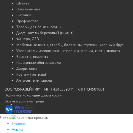
Штакет
Лиственница
Бытовки
Профнастил
Товары для бани и сауны
Джут, нагель березовый (шкант)
Фанера, OSB
Мебельные щиты, столбы, балясины, ступени, клееный брус
Утеплитель, изоляционные пленки, фольга, скотч, эковата
Брикеты, пеллеты
Кварцевые обогреватели
Двери, окна
Крепеж (метизы)
Антисептики, масла
ООО "МУРАВЕЙНИК" ИНН 4345359341 КПП 434501001
Политика конфиденциальности
Оценка условий труда
Назад
Главная
Акции