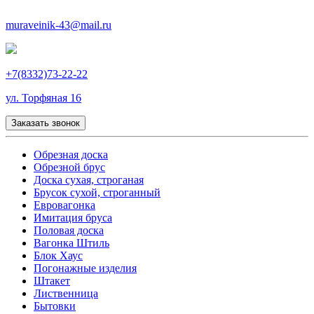
muraveinik-43@mail.ru
+7(8332)73-22-22
ул. Торфяная 16
Заказать звонок
Обрезная доска
Обрезной брус
Доска сухая, строганая
Брусок сухой, строганный
Евровагонка
Имитация бруса
Половая доска
Вагонка Штиль
Блок Хаус
Погонажные изделия
Штакет
Лиственница
Бытовки