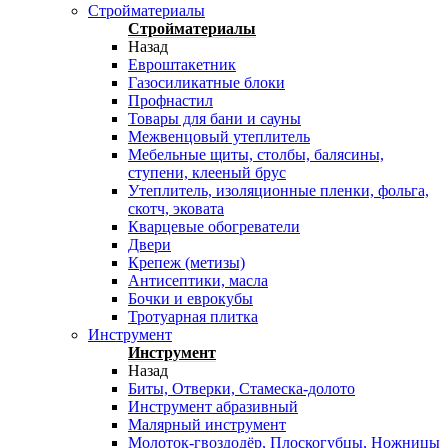
Стройматериалы
Стройматериалы
Назад
Евроштакетник
Газосиликатные блоки
Профнастил
Товары для бани и сауны
Межвенцовый утеплитель
Мебельные щиты, столбы, балясины,
ступени, клееный брус
Утеплитель, изоляционные пленки, фольга,
скотч, эковата
Кварцевые обогреватели
Двери
Крепеж (метизы)
Антисептики, масла
Бочки и еврокубы
Тротуарная плитка
Инструмент
Инструмент
Назад
Биты, Отверки, Стамеска-долото
Инструмент абразивный
Малярный инструмент
Молоток-гвоздодёр, Плоскогубцы, Ножницы