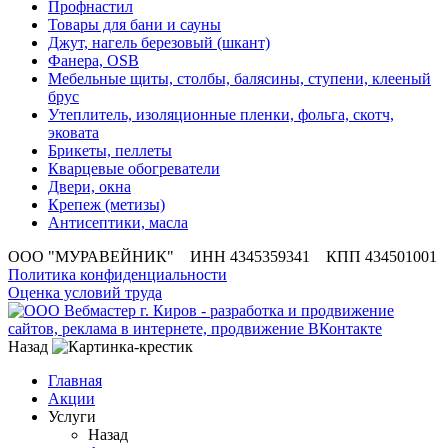
Профнастил
Товары для бани и сауны
Джут, нагель березовый (шкант)
Фанера, OSB
Мебельные щиты, столбы, балясины, ступени, клееный
брус
Утеплитель, изоляционные пленки, фольга, скотч,
эковата
Брикеты, пеллеты
Кварцевые обогреватели
Двери, окна
Крепеж (метизы)
Антисептики, масла
ООО "МУРАВЕЙНИК" ИНН 4345359341 КПП 434501001
Политика конфиденциальности
Оценка условий труда
Назад
Главная
Акции
Услуги
Назад