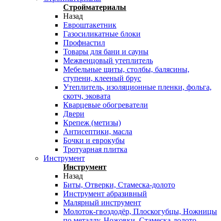
Стройматериалы
Назад
Евроштакетник
Газосиликатные блоки
Профнастил
Товары для бани и сауны
Межвенцовый утеплитель
Мебельные щиты, столбы, балясины,
ступени, клееный брус
Утеплитель, изоляционные пленки, фольга,
скотч, эковата
Кварцевые обогреватели
Двери
Крепеж (метизы)
Антисептики, масла
Бочки и еврокубы
Тротуарная плитка
Инструмент
Инструмент
Назад
Биты, Отверки, Стамеска-долото
Инструмент абразивный
Малярный инструмент
Молоток-гвоздодёр, Плоскогубцы, Ножницы
по металлу, Ножовки, Стамеска-долото