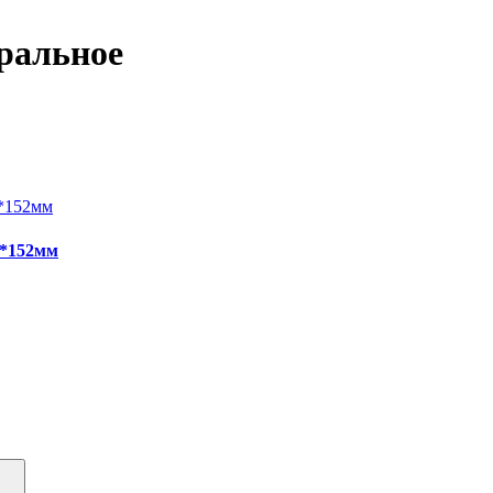
иральное
5*152мм