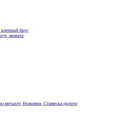
 клееный брус
отч, эковата
о металлу, Ножовки, Стамеска-долото