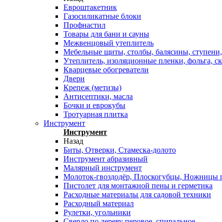
Евроштакетник
Газосиликатные блоки
Профнастил
Товары для бани и сауны
Межвенцовый утеплитель
Мебельные щиты, столбы, балясины, ступени,
Утеплитель, изоляционные пленки, фольга, ск
Кварцевые обогреватели
Двери
Крепеж (метизы)
Антисептики, масла
Бочки и еврокубы
Тротуарная плитка
Инструмент
Инструмент
Назад
Биты, Отверки, Стамеска-долото
Инструмент абразивный
Малярный инструмент
Молоток-гвоздодёр, Плоскогубцы, Ножницы п
Пистолет для монтажной пены и герметика
Расходные материалы для садовой техники
Расходный материал
Рулетки, угольники
Сверло по дереву перовое, спиральное