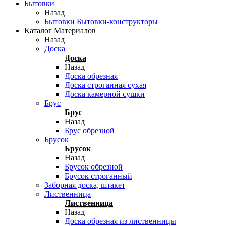
Бытовки
Назад
Бытовки
Бытовки-конструкторы
Каталог Материалов
Назад
Доска
Доска
Назад
Доска обрезная
Доска строганная сухая
Доска камерной сушки
Брус
Брус
Назад
Брус обрезной
Брусок
Брусок
Назад
Брусок обрезной
Брусок строганный
Заборная доска, штакет
Лиственница
Лиственница
Назад
Доска обрезная из лиственницы