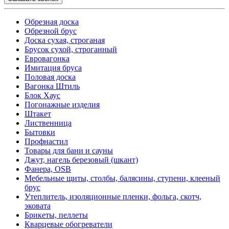
Обрезная доска
Обрезной брус
Доска сухая, строганая
Брусок сухой, строганный
Евровагонка
Имитация бруса
Половая доска
Вагонка Штиль
Блок Хаус
Погонажные изделия
Штакет
Лиственница
Бытовки
Профнастил
Товары для бани и сауны
Джут, нагель березовый (шкант)
Фанера, OSB
Мебельные щиты, столбы, балясины, ступени, клееный
брус
Утеплитель, изоляционные пленки, фольга, скотч,
эковата
Брикеты, пеллеты
Кварцевые обогреватели