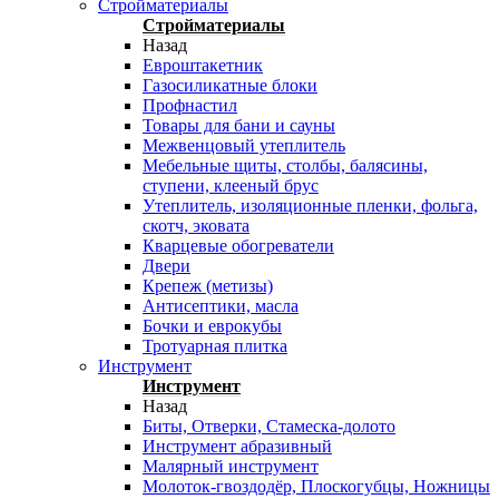
Стройматериалы
Стройматериалы
Назад
Евроштакетник
Газосиликатные блоки
Профнастил
Товары для бани и сауны
Межвенцовый утеплитель
Мебельные щиты, столбы, балясины,
ступени, клееный брус
Утеплитель, изоляционные пленки, фольга,
скотч, эковата
Кварцевые обогреватели
Двери
Крепеж (метизы)
Антисептики, масла
Бочки и еврокубы
Тротуарная плитка
Инструмент
Инструмент
Назад
Биты, Отверки, Стамеска-долото
Инструмент абразивный
Малярный инструмент
Молоток-гвоздодёр, Плоскогубцы, Ножницы