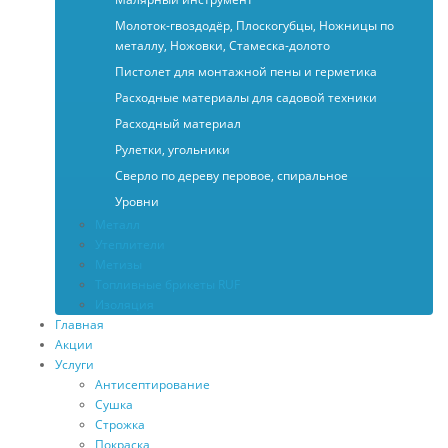
Молоток-гвоздодёр, Плоскогубцы, Ножницы по
металлу, Ножовки, Стамеска-долото
Пистолет для монтажной пены и герметика
Расходные материалы для садовой техники
Расходный материал
Рулетки, угольники
Сверло по дереву перовое, спиральное
Уровни
Металл
Утеплители
Метизы
Топливные брикеты RUF
Изоляция
Главная
Акции
Услуги
Антисептирование
Сушка
Строжка
Покраска