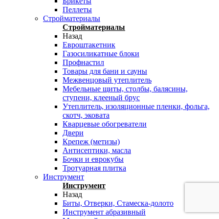
Брикеты
Пеллеты
Стройматериалы
Стройматериалы
Назад
Евроштакетник
Газосиликатные блоки
Профнастил
Товары для бани и сауны
Межвенцовый утеплитель
Мебельные щиты, столбы, балясины,
ступени, клееный брус
Утеплитель, изоляционные пленки, фольга,
скотч, эковата
Кварцевые обогреватели
Двери
Крепеж (метизы)
Антисептики, масла
Бочки и еврокубы
Тротуарная плитка
Инструмент
Инструмент
Назад
Биты, Отверки, Стамеска-долото
Инструмент абразивный