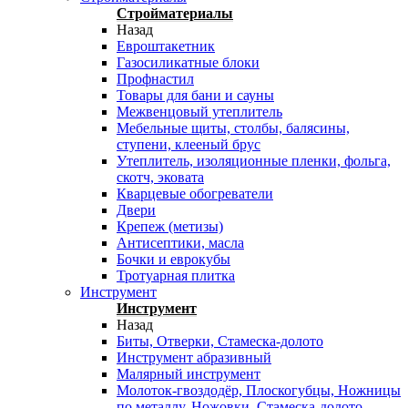
Стройматериалы
Назад
Евроштакетник
Газосиликатные блоки
Профнастил
Товары для бани и сауны
Межвенцовый утеплитель
Мебельные щиты, столбы, балясины,
ступени, клееный брус
Утеплитель, изоляционные пленки, фольга,
скотч, эковата
Кварцевые обогреватели
Двери
Крепеж (метизы)
Антисептики, масла
Бочки и еврокубы
Тротуарная плитка
Инструмент
Инструмент
Назад
Биты, Отверки, Стамеска-долото
Инструмент абразивный
Малярный инструмент
Молоток-гвоздодёр, Плоскогубцы, Ножницы
по металлу, Ножовки, Стамеска-долото